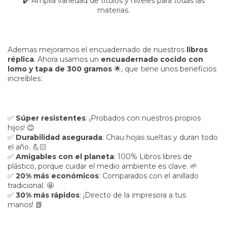
✔️ Amplia variedad de títulos y niveles para todas las
materias.
Ademas mejoramos el encuadernado de nuestros
libros
réplica
. Ahora usamos un
encuadernado cocido con
lomo y tapa de 300 gramos
🌟, que tiene unos beneficios
increíbles:
✅
Súper resistentes
: ¡Probados con nuestros propios
hijos! 😊
✅
Durabilidad asegurada
: Chau hojas sueltas y duran todo
el año.
💪🏻
✅
Amigables con el planeta
: 100% Libros libres de
plástico, porque cuidar el medio ambiente es clave. 🌱
✅
20% más económicos
: Comparados con el anillado
tradicional.
🤩
✅
30% más rápidos
: ¡Directo de la impresora a tus
manos!
📗